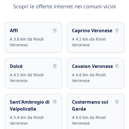
Scopri le offerte internet nei comuni vicini
Affi
Caprino Veronese
A
3.8
km da
Rivoli
A
4.2
km da
Rivoli
Veronese
Veronese
Dolcè
Cavaion Veronese
A
4.5
km da
Rivoli
A
4.8
km da
Rivoli
Veronese
Veronese
Sant'Ambrogio di
Costermano sul
Valpolicella
Garda
A
5.4
km da
Rivoli
A
6.0
km da
Rivoli
Veronese
Veronese