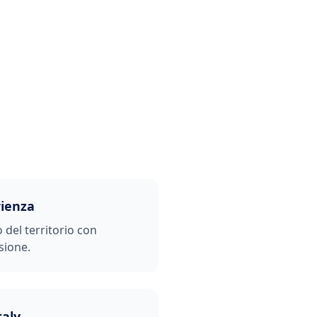
rienza
o del territorio con
sione.
taly