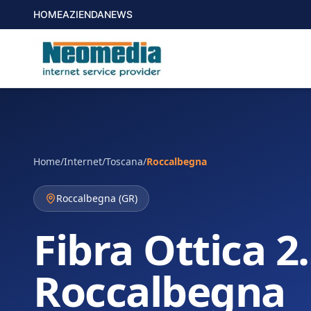
HOME
AZIENDA
NEWS
Home
/
Internet
/
Toscana
/
Roccalbegna
Roccalbegna
(
GR
)
Fibra Ottica 2
Roccalbegna