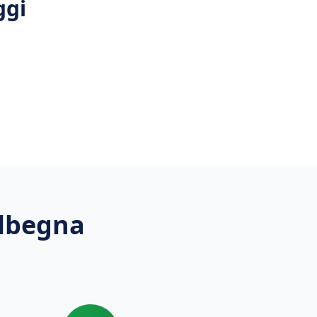
ggi
lbegna