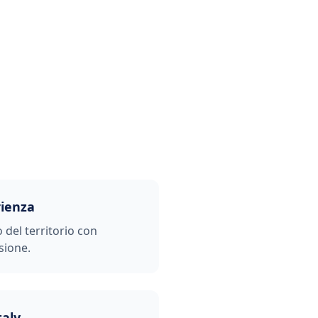
rienza
o del territorio con
sione.
taly