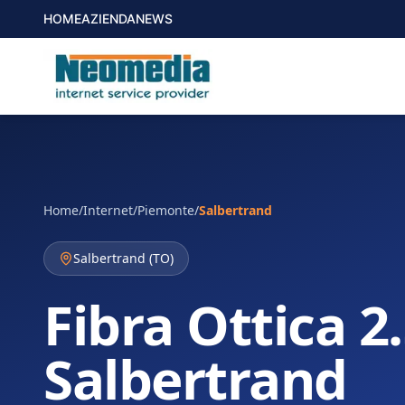
HOME
AZIENDA
NEWS
Home
/
Internet
/
Piemonte
/
Salbertrand
Salbertrand
(
TO
)
Fibra Ottica 2
Salbertrand