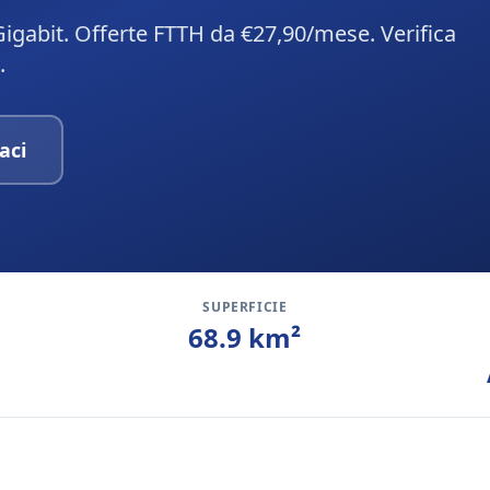
igabit. Offerte FTTH da €27,90/mese. Verifica
.
aci
SUPERFICIE
68.9
km²