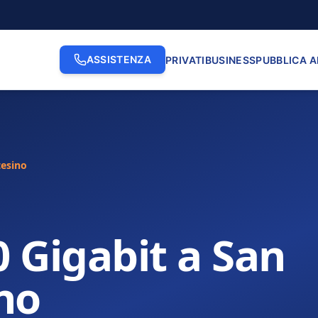
ASSISTENZA
PRIVATI
BUSINESS
PUBBLICA 
tesino
0 Gigabit a San
no