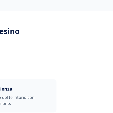
esino
rienza
o del territorio con
sione.