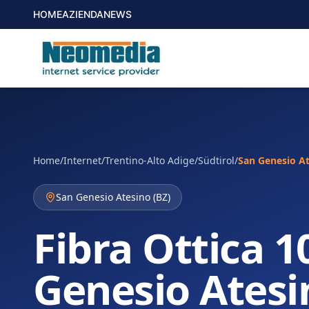
HOME
AZIENDA
NEWS
Home
/
Internet
/
Trentino-Alto Adige/Südtirol
/
San Genesio A
San Genesio Atesino
(
BZ
)
Fibra Ottica 1
Genesio Atesi