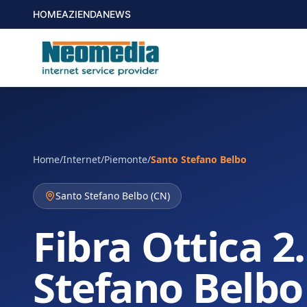
HOME
AZIENDA
NEWS
Home
/
Internet
/
Piemonte
/
Santo Stefano Belbo
Santo Stefano Belbo
(
CN
)
Fibra Ottica 2
Stefano Belbo