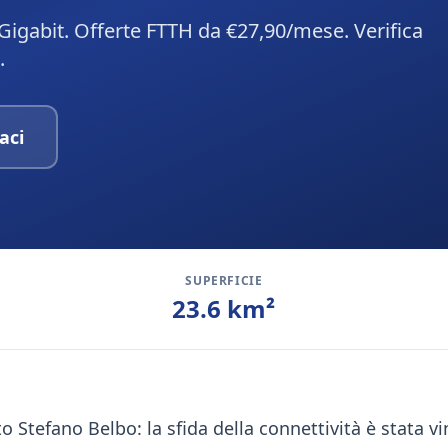
Gigabit. Offerte FTTH da €27,90/mese. Verifica
.
aci
SUPERFICIE
23.6
km²
o Stefano Belbo: la sfida della connettività è stata vi