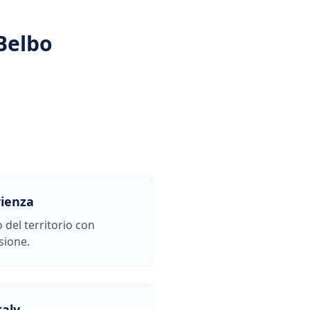
Belbo
rienza
o del territorio con
sione.
taly