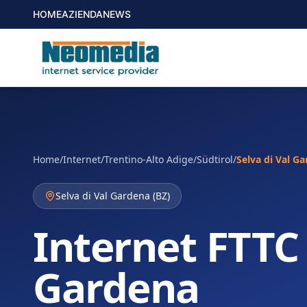
HOME
AZIENDA
NEWS
Home
/
Internet
/
Trentino-Alto Adige/Südtirol
/
Selva di Val G
Selva di Val Gardena
(
BZ
)
Internet FTTC 
Gardena