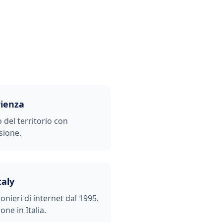
rienza
o del territorio con
sione.
taly
ionieri di internet dal 1995.
one in Italia.