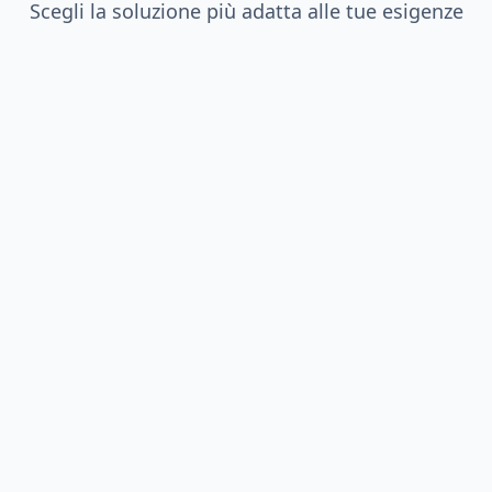
Scegli la soluzione più adatta alle tue esigenze