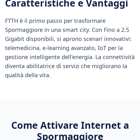
Caratteristiche e Vantaggi
FTTH è il primo passo per trasformare
Spormaggiore in una smart city. Con Fino a 2.5
Gigabit disponibili, si aprono scenari innovativi:
telemedicina, e-learning avanzato, IoT per la
gestione intelligente dell'energia. La connettività
diventa abilitatrice di servizi che migliorano la
qualità della vita.
Come Attivare Internet a
Spormaggiore