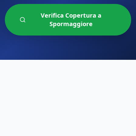
Verifica Copertura a
Spormaggiore