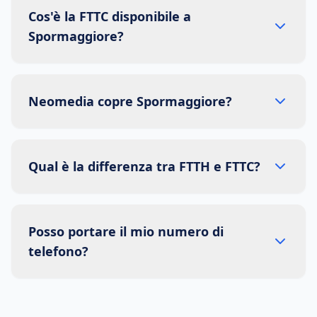
Cos'è la FTTC disponibile a
Spormaggiore?
Neomedia copre Spormaggiore?
Qual è la differenza tra FTTH e FTTC?
Posso portare il mio numero di
telefono?