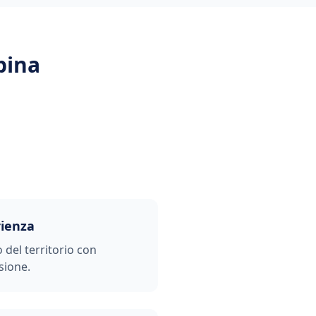
bina
rienza
o del territorio con
sione.