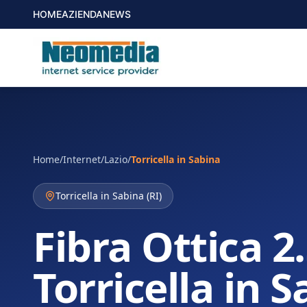
HOME
AZIENDA
NEWS
Home
/
Internet
/
Lazio
/
Torricella in Sabina
Torricella in Sabina
(
RI
)
Fibra Ottica 2
Torricella in 