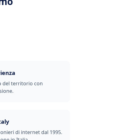
omo
rienza
o del territorio con
sione.
taly
ionieri di internet dal 1995.
one in Italia.