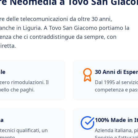
ere Neomedia a
Tovo San Giac
e delle telecomunicazioni da oltre 30 anni,
à anche in Liguria. A Tovo San Giacomo portiamo la
renza che ci contraddistingue da sempre, con
iretta.
le
30 Anni di Espe
zero rimodulazioni. Il
Dal 1995 al servizi
ello che paghi.
competenza e pas
ta
100% Made in I
ecnici qualificati, un
Azienda italiana, p
imento.
Servizio e fatturazi