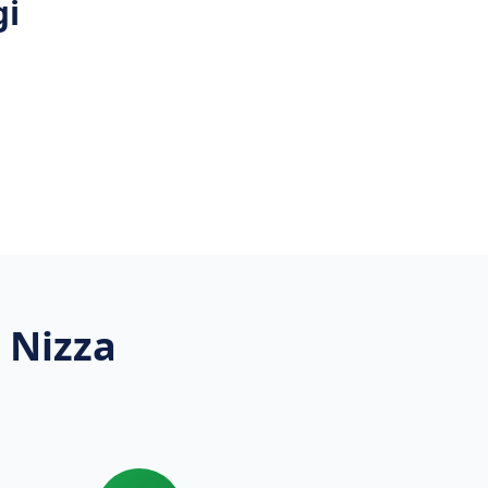
gi
i Nizza