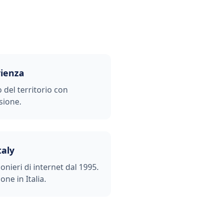
rienza
o del territorio con
sione.
taly
ionieri di internet dal 1995.
one in Italia.