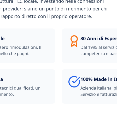
truttura TLC locale, investendo nelle connessioni
provider: siamo un punto di riferimento per chi
 rapporto diretto con il proprio operatore.
le
30 Anni di Espe
zero rimodulazioni. Il
Dal 1995 al servizi
ello che paghi.
competenza e pas
ta
100% Made in I
ecnici qualificati, un
Azienda italiana, p
imento.
Servizio e fatturazi