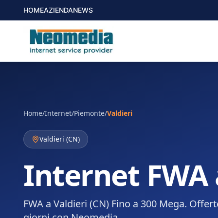
HOME
AZIENDA
NEWS
Home
/
Internet
/
Piemonte
/
Valdieri
Valdieri
(
CN
)
Internet FWA 
FWA a Valdieri (CN) Fino a 300 Mega. Offert
giorni con Neomedia.