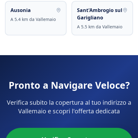
Ausonia
Sant'Ambrogio sul
Garigliano
A
5.4
km da
Vallemaio
A
5.5
km da
Vallemaio
Pronto a Navigare Veloce?
Verifica subito la copertura al tuo indirizzo a
Vallemaio
e scopri l'offerta dedicata