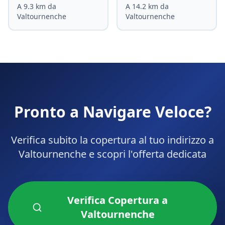
A
9.3
km da
A
14.2
km da
Valtournenche
Valtournenche
Pronto a Navigare Veloce?
Verifica subito la copertura al tuo indirizzo a
Valtournenche
e scopri l'offerta dedicata
Verifica Copertura a
Valtournenche