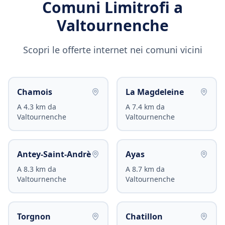
Comuni Limitrofi a
Valtournenche
Scopri le offerte internet nei comuni vicini
Chamois
La Magdeleine
A
4.3
km da
A
7.4
km da
Valtournenche
Valtournenche
Antey-Saint-Andrè
Ayas
A
8.3
km da
A
8.7
km da
Valtournenche
Valtournenche
Torgnon
Chatillon