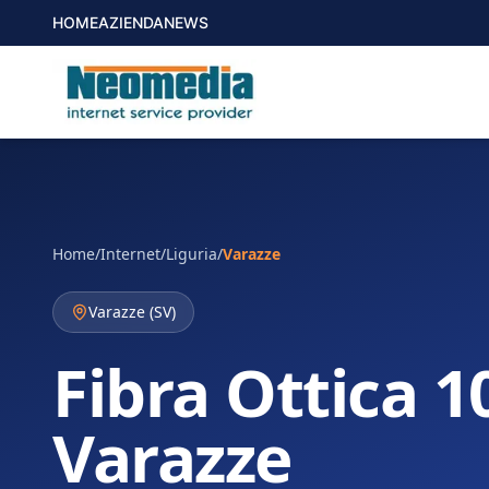
HOME
AZIENDA
NEWS
Home
/
Internet
/
Liguria
/
Varazze
Varazze
(
SV
)
Fibra Ottica 1
Varazze