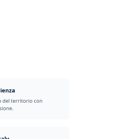
rienza
o del territorio con
sione.
taly