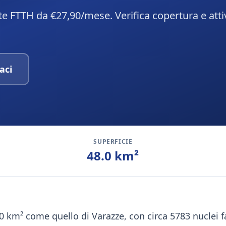
te FTTH da €27,90/mese. Verifica copertura e atti
aci
SUPERFICIE
48.0
km²
.0 km² come quello di Varazze, con circa 5783 nuclei fa