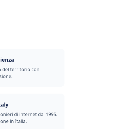
rienza
o del territorio con
sione.
taly
ionieri di internet dal 1995.
one in Italia.