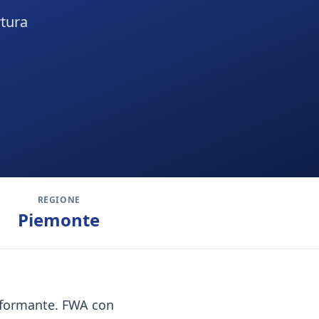
rtura
REGIONE
Piemonte
erformante. FWA con