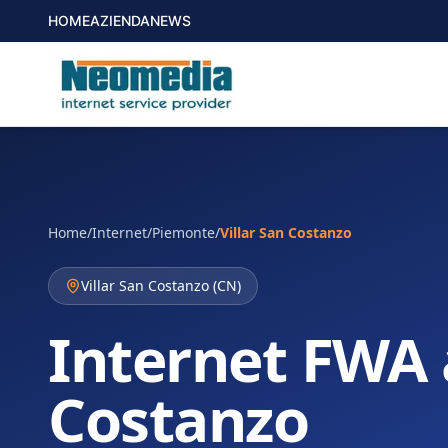
HOME
AZIENDA
NEWS
Home
/
Internet
/
Piemonte
/
Villar San Costanzo
Villar San Costanzo
(
CN
)
Internet FWA a
Costanzo