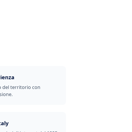
rienza
o del territorio con
sione.
taly