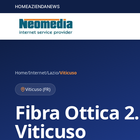
HOME
AZIENDA
NEWS
Home
/
Internet
/
Lazio
/
Viticuso
Viticuso
(
FR
)
Fibra Ottica 2
Viticuso