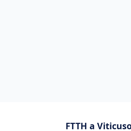
FTTH
a
Viticus