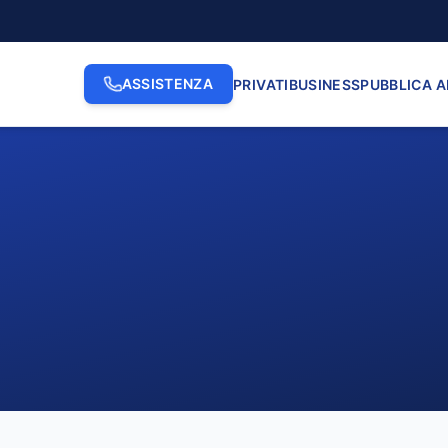
ASSISTENZA
PRIVATI
BUSINESS
PUBBLICA 
2. INDIRIZZO
3. N. CI