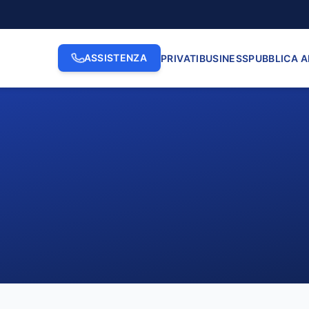
ASSISTENZA
PRIVATI
BUSINESS
PUBBLICA 
2. INDIRIZZO
3. N. CI