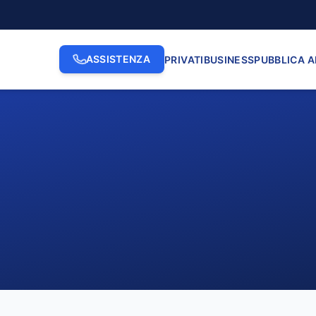
ASSISTENZA
PRIVATI
BUSINESS
PUBBLICA 
2. INDIRIZZO
3. N. CI