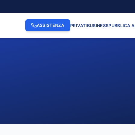
ASSISTENZA
PRIVATI
BUSINESS
PUBBLICA 
2. INDIRIZZO
3. N. CI