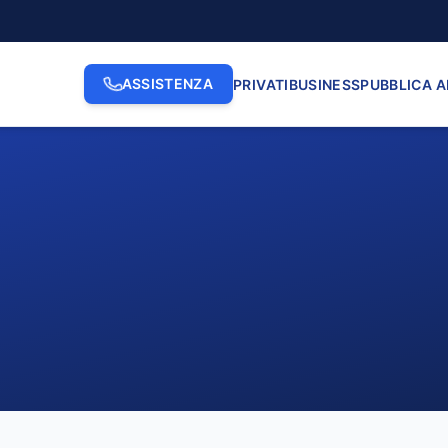
ASSISTENZA
PRIVATI
BUSINESS
PUBBLICA 
2. INDIRIZZO
3. N. CI