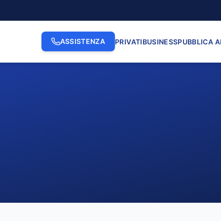
ASSISTENZA
PRIVATI
BUSINESS
PUBBLICA 
2. INDIRIZZO
3. N. CI