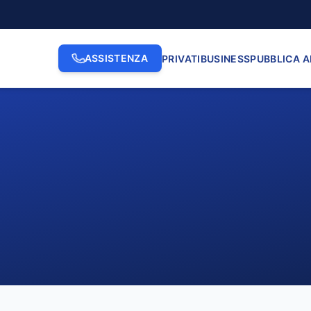
ASSISTENZA
PRIVATI
BUSINESS
PUBBLICA 
2. INDIRIZZO
3. N. CI