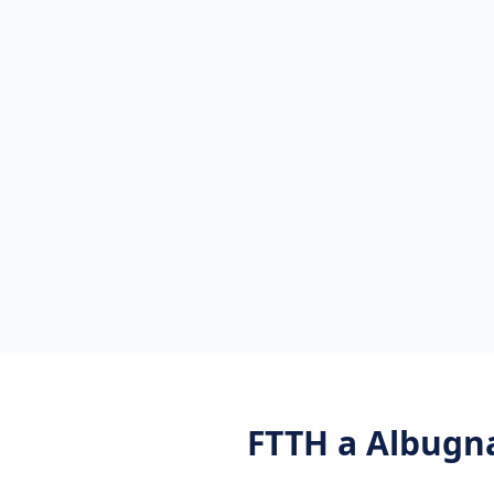
FTTH
a
Albugn