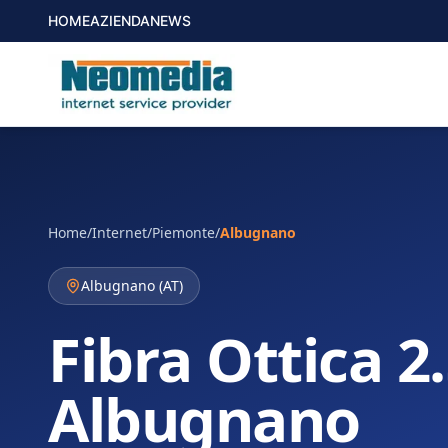
HOME
AZIENDA
NEWS
Home
/
Internet
/
Piemonte
/
Albugnano
Albugnano
(
AT
)
Fibra Ottica 2
Albugnano