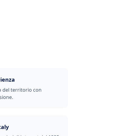
rienza
o del territorio con
sione.
taly