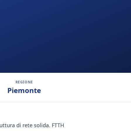
REGIONE
Piemonte
uttura di rete solida. FTTH