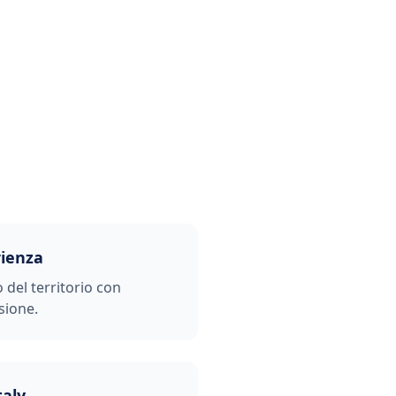
rienza
o del territorio con
sione.
taly