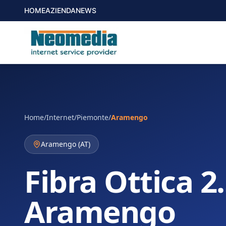
HOME
AZIENDA
NEWS
Home
/
Internet
/
Piemonte
/
Aramengo
Aramengo
(
AT
)
Fibra Ottica 2
Aramengo