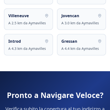
Villeneuve
Jovencan
A
2.5
km da
Aymavilles
A
3.0
km da
Aymavilles
Introd
Gressan
A
4.3
km da
Aymavilles
A
4.4
km da
Aymavilles
Pronto a Navigare Veloce?
Verifica subito la copertura al tuo indirizzo a