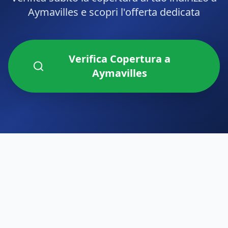
Aymavilles
e scopri l'offerta dedicata
Verifica Copertura a
Aymavilles