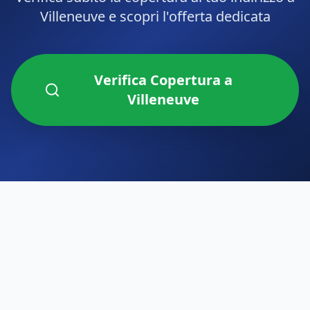
Villeneuve
e scopri l'offerta dedicata
Verifica Copertura a
Villeneuve