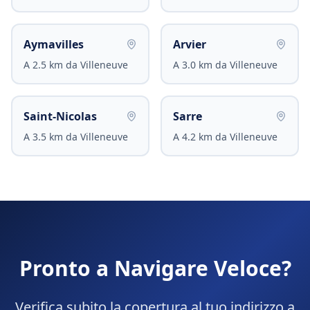
Aymavilles
Arvier
A
2.5
km da
Villeneuve
A
3.0
km da
Villeneuve
Saint-Nicolas
Sarre
A
3.5
km da
Villeneuve
A
4.2
km da
Villeneuve
Pronto a Navigare Veloce?
Verifica subito la copertura al tuo indirizzo a