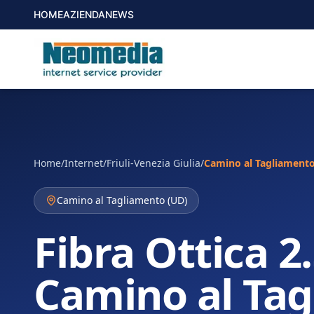
HOME
AZIENDA
NEWS
Home
/
Internet
/
Friuli-Venezia Giulia
/
Camino al Tagliament
Camino al Tagliamento
(
UD
)
Fibra Ottica 2
Camino al Ta