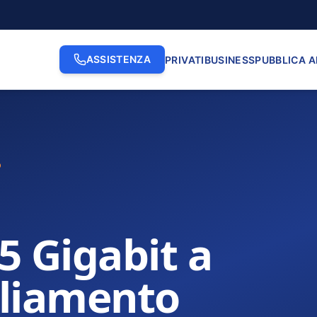
ASSISTENZA
PRIVATI
BUSINESS
PUBBLICA 
o
.5 Gigabit a
gliamento