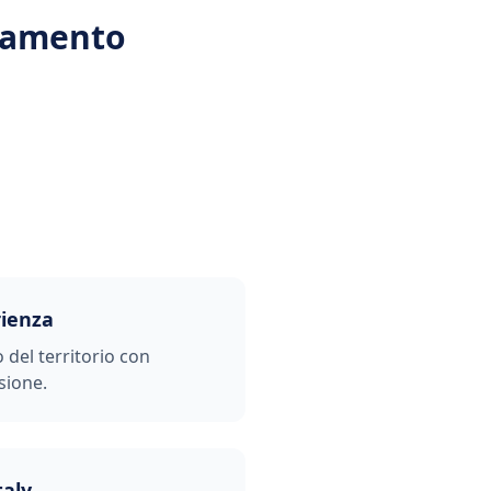
liamento
rienza
o del territorio con
sione.
taly