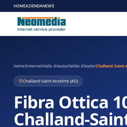
HOME
AZIENDA
NEWS
Home
/
Internet
/
Valle d'Aosta/Vallée d'Aoste
/
Challand-Saint
Challand-Saint-Anselme
(
AO
)
Fibra Ottica 1
Challand-Sain