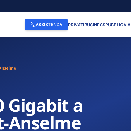
ASSISTENZA
PRIVATI
BUSINESS
PUBBLICA 
-Anselme
0 Gigabit a
t-Anselme