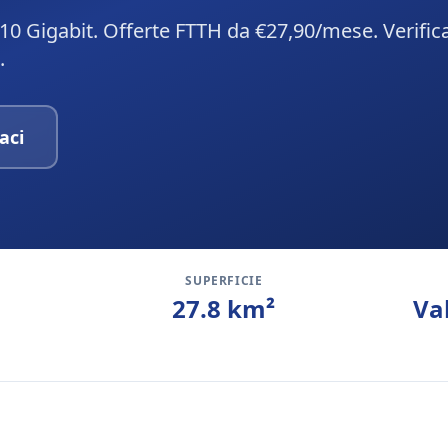
10 Gigabit. Offerte FTTH da €27,90/mese. Verific
.
aci
SUPERFICIE
27.8
km²
Va