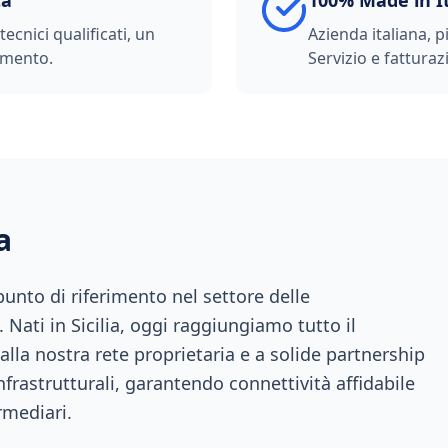
ta
100% Made in I
ecnici qualificati, un
Azienda italiana, p
imento.
Servizio e fatturazi
a
nto di riferimento nel settore delle
 Nati in Sicilia, oggi raggiungiamo tutto il
 alla nostra rete proprietaria e a solide partnership
infrastrutturali, garantendo connettività affidabile
rmediari.