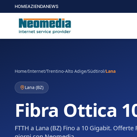
HOME
AZIENDA
NEWS
Home
/
Internet
/
Trentino-Alto Adige/Südtirol
/
Lana
Lana
(
BZ
)
Fibra Ottica 1
FTTH a Lana (BZ) Fino a 10 Gigabit. Offerte 
giorni con Neomedia.