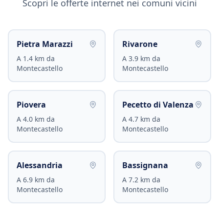
Scopri le offerte internet nei comuni vicini
Pietra Marazzi
Rivarone
A
1.4
km da
A
3.9
km da
Montecastello
Montecastello
Piovera
Pecetto di Valenza
A
4.0
km da
A
4.7
km da
Montecastello
Montecastello
Alessandria
Bassignana
A
6.9
km da
A
7.2
km da
Montecastello
Montecastello