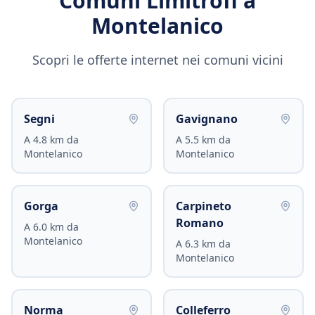
Comuni Limitrofi a
Montelanico
Scopri le offerte internet nei comuni vicini
Segni
Gavignano
A
4.8
km da
A
5.5
km da
Montelanico
Montelanico
Gorga
Carpineto
Romano
A
6.0
km da
Montelanico
A
6.3
km da
Montelanico
Norma
Colleferro