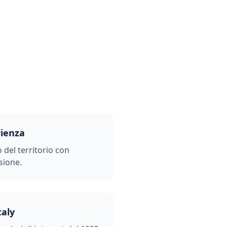
rienza
o del territorio con
sione.
taly