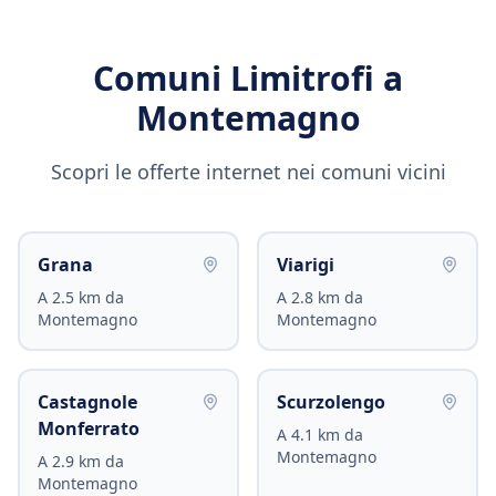
Comuni Limitrofi a
Montemagno
Scopri le offerte internet nei comuni vicini
Grana
Viarigi
A
2.5
km da
A
2.8
km da
Montemagno
Montemagno
Castagnole
Scurzolengo
Monferrato
A
4.1
km da
Montemagno
A
2.9
km da
Montemagno