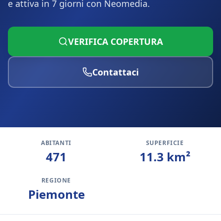
e attiva in 7 giorni con Neomedia.
VERIFICA COPERTURA
Contattaci
ABITANTI
SUPERFICIE
471
11.3
km²
REGIONE
Piemonte