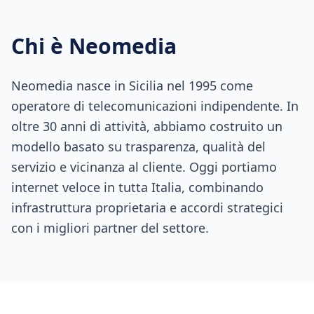
Chi è Neomedia
Neomedia nasce in Sicilia nel 1995 come
operatore di telecomunicazioni indipendente. In
oltre 30 anni di attività, abbiamo costruito un
modello basato su trasparenza, qualità del
servizio e vicinanza al cliente. Oggi portiamo
internet veloce in tutta Italia, combinando
infrastruttura proprietaria e accordi strategici
con i migliori partner del settore.