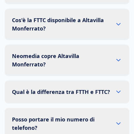
Cos'è la FTTC disponibile a Altavilla
Monferrato?
Neomedia copre Altavilla
Monferrato?
Qual è la differenza tra FTTH e FTTC?
Posso portare il mio numero di
telefono?