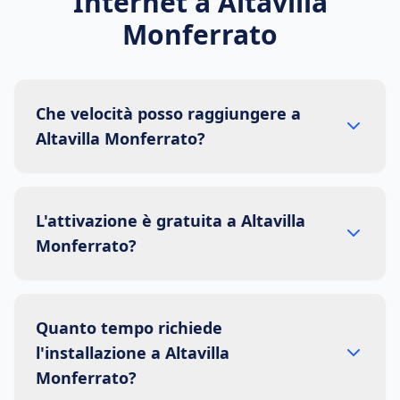
Internet a
Altavilla
Monferrato
Che velocità posso raggiungere a
Altavilla Monferrato?
L'attivazione è gratuita a Altavilla
Monferrato?
Quanto tempo richiede
l'installazione a Altavilla
Monferrato?