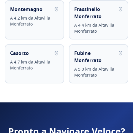
Montemagno
Frassinello
Monferrato
A
4.2
km da
Altavilla
Monferrato
A
4.4
km da
Altavilla
Monferrato
Casorzo
Fubine
Monferrato
A
4.7
km da
Altavilla
Monferrato
A
5.0
km da
Altavilla
Monferrato
Pronto a Navigare Veloce?