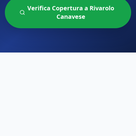
Verifica Copertura a
Rivarolo
Canavese